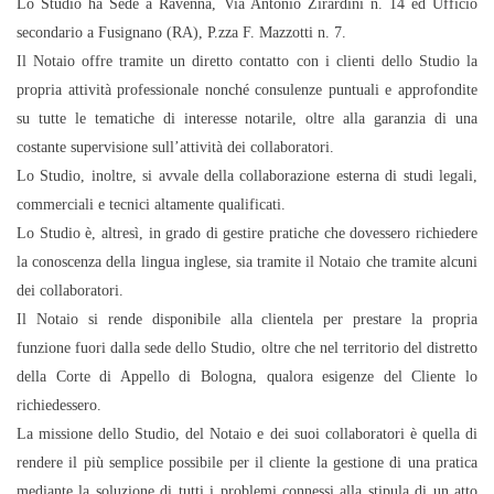
Lo Studio ha Sede a Ravenna, Via Antonio Zirardini n. 14 ed Ufficio
secondario a Fusignano (RA), P.zza F. Mazzotti n. 7.
Email
Il Notaio offre tramite un diretto contatto con i clienti dello Studio la
propria attività professionale nonché consulenze puntuali e approfondite
Facebook
su tutte le tematiche di interesse notarile, oltre alla garanzia di una
costante supervisione sull’attività dei collaboratori.
Twitter
Lo Studio, inoltre, si avvale della collaborazione esterna di studi legali,
commerciali e tecnici altamente qualificati.
Lo Studio è, altresì, in grado di gestire pratiche che dovessero richiedere
la conoscenza della lingua inglese, sia tramite il Notaio che tramite alcuni
dei collaboratori.
Il Notaio si rende disponibile alla clientela per prestare la propria
funzione fuori dalla sede dello Studio, oltre che nel territorio del distretto
della Corte di Appello di Bologna, qualora esigenze del Cliente lo
richiedessero.
La missione dello Studio, del Notaio e dei suoi collaboratori è quella di
rendere il più semplice possibile per il cliente la gestione di una pratica
mediante la soluzione di tutti i problemi connessi alla stipula di un atto